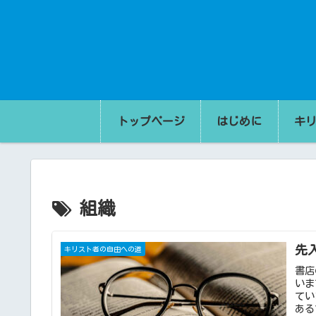
トップページ
はじめに
キ
組織
先
キリスト者の自由への道
書店
いま
てい
ある