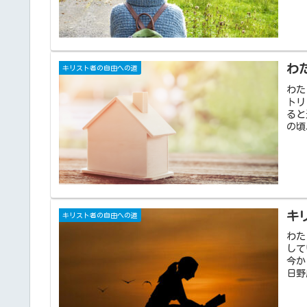
わ
キリスト者の自由への道
わた
トリ
ると
の頃
キ
キリスト者の自由への道
わた
して
今か
日野