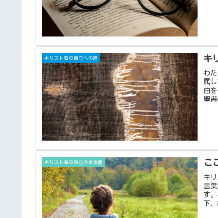
キ
キリスト者の自由への道
わた
属し
由を
聖書
こ
キリスト者の自由の全体像
キリ
言葉
す。
下、