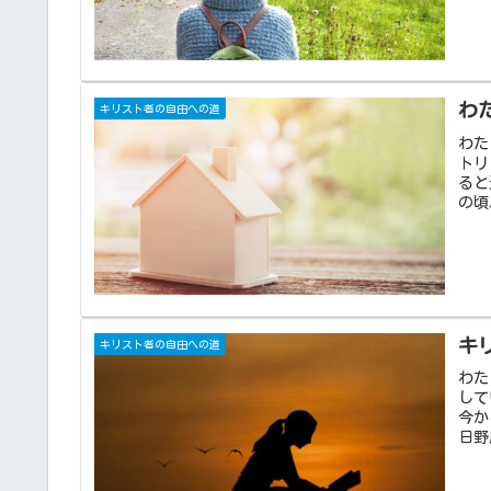
わ
キリスト者の自由への道
わた
トリ
ると
の頃
キ
キリスト者の自由への道
わた
して
今か
日野