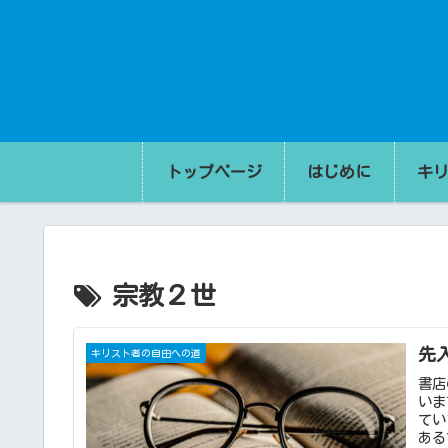
トップページ
はじめに
キ
宗教２世
先
キリスト者の自由への道
書店
いま
てい
ある