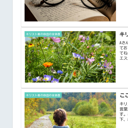
キ
キリスト者の自由の全体像
Aさ
てお
てね
エス
こ
キリスト者の自由の全体像
キリ
言葉
す。
下、